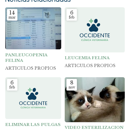
14
6
mar
feb
PANLEUCOPENIA
LEUCEMIA FELINA
FELINA
ARTICULOS PROPIOS
ARTICULOS PROPIOS
6
8
feb
nov
ELIMINAR LAS PULGAS
VIDEO ESTERILIZACION